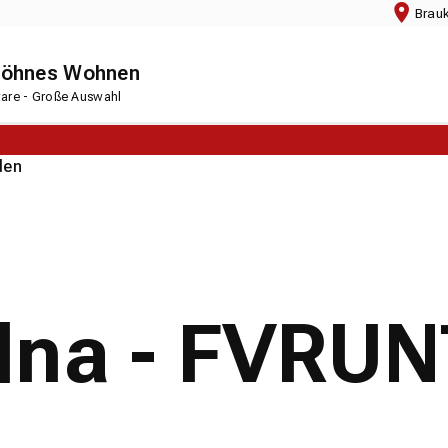
Brau
chöhnes Wohnen
rware - Große Auswahl
den
dna - FVRU