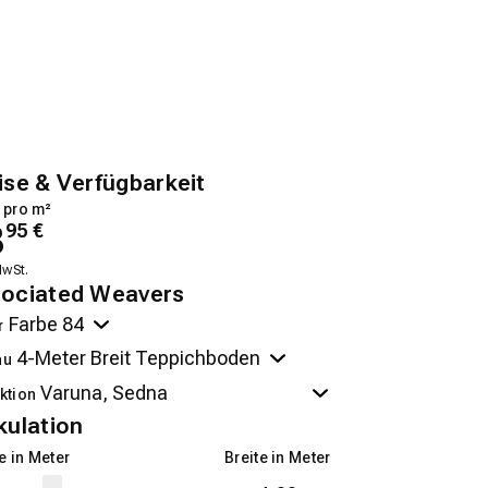
ise & Verfügbarkeit
 pro m²
8
95
€
MwSt.
ociated Weavers
r
au
ktion
kulation
 in Meter
Breite in Meter