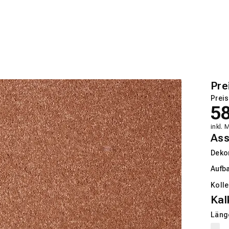
Pre
Preis
5
inkl. 
Ass
Deko
Aufb
Kolle
Kal
Länge