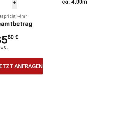
ca. 4,00m
tspricht ~
4
m²
samtbetrag
35
80
€
MwSt.
ETZT ANFRAGEN