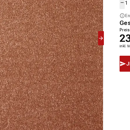
En
Ge
Preis
2
inkl. 
J