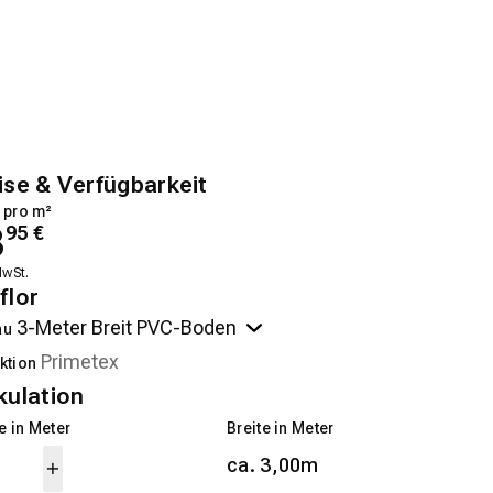
ise & Verfügbarkeit
 pro m²
3
95
€
MwSt.
flor
au
ktion
kulation
 in Meter
Breite in Meter
ca. 3,00m