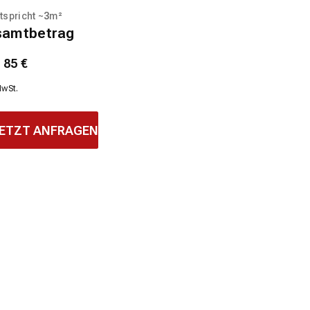
tspricht ~
3
m²
samtbetrag
1
85
€
MwSt.
ETZT ANFRAGEN