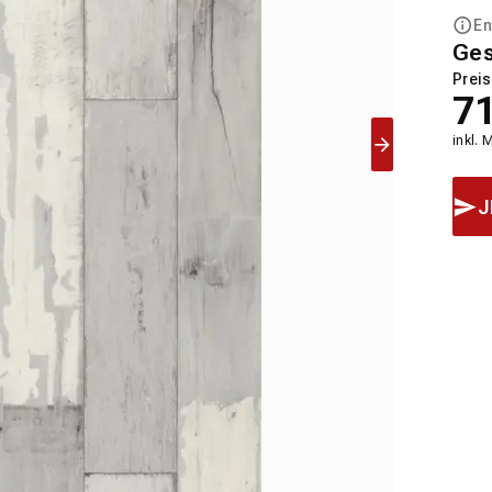
En
Ge
Preis
7
inkl. 
J