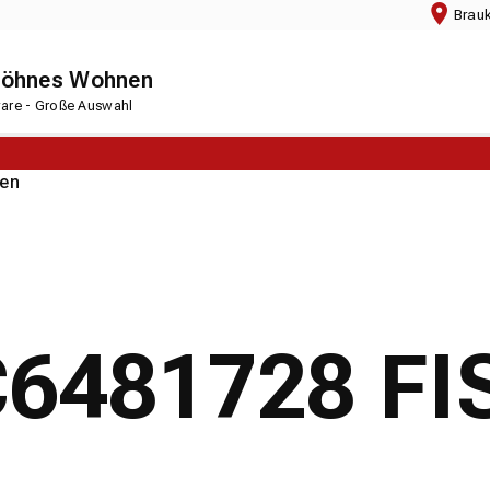
Brau
chöhnes Wohnen
rware - Große Auswahl
en
 C6481728 