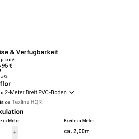
ise & Verfügbarkeit
 pro m²
3
95
€
MwSt.
flor
au
ktion
kulation
 in Meter
Breite in Meter
ca. 2,00m