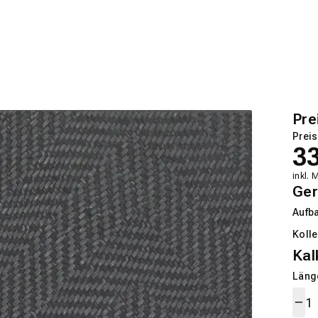
Pre
Preis
3
inkl. 
Ger
Aufb
Kolle
Kal
Länge