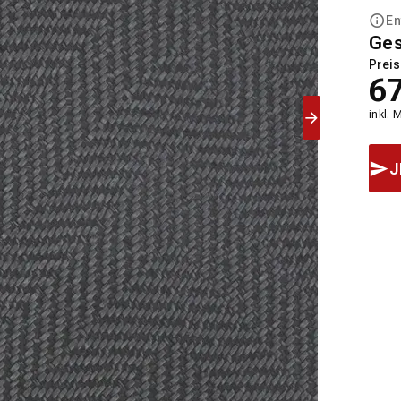
En
Ge
Preis
6
inkl. 
J