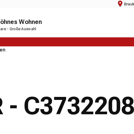
Brau
chöhnes Wohnen
rware - Große Auswahl
en
R - C373220