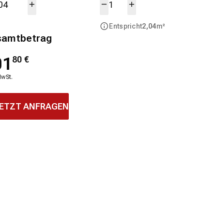
Entspricht
2,04
m²
samtbetrag
01
80
€
MwSt.
ETZT ANFRAGEN