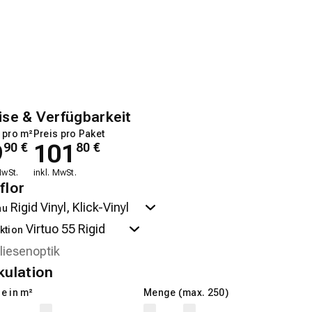
ise & Verfügbarkeit
 pro m²
Preis pro Paket
9
101
90
€
80
€
MwSt.
inkl. MwSt.
flor
au
ktion
kulation
e in m²
Menge (max. 250)