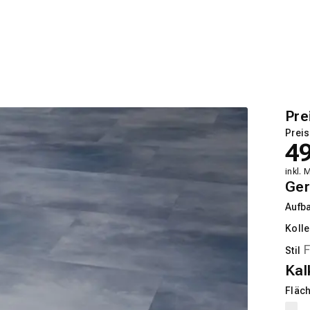
Pre
Preis
4
inkl. 
Ger
Aufb
Kolle
Stil
Kal
Fläch