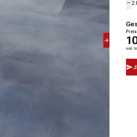
Ge
Preis
1
inkl. 
J