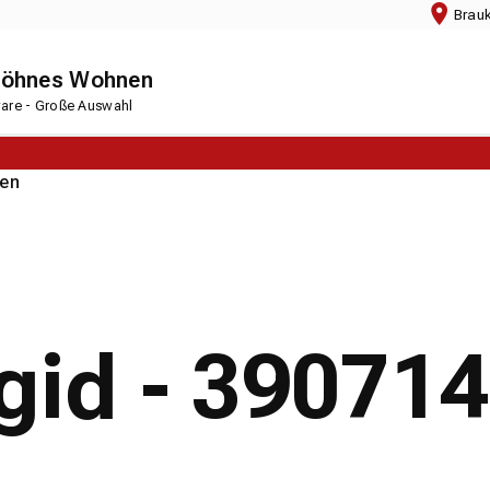
Brau
chöhnes Wohnen
rware - Große Auswahl
en
igid - 39071