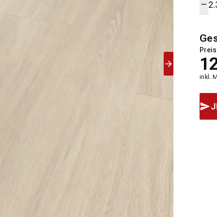
Ge
Preis
1
inkl. 
J