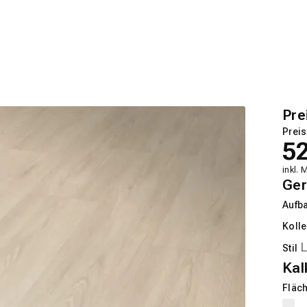
Pre
Preis
5
inkl. 
Ger
Aufb
Kolle
Stil
Kal
Fläch