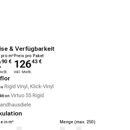
ise & Verfügbarkeit
 pro m²
Preis pro Paket
2
126
90
€
43
€
MwSt.
inkl. MwSt.
flor
au
ktion
kulation
e in m²
Menge (max. 250)