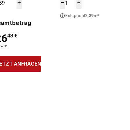
Entspricht
2,39
m²
samtbetrag
26
43
€
MwSt.
ETZT ANFRAGEN