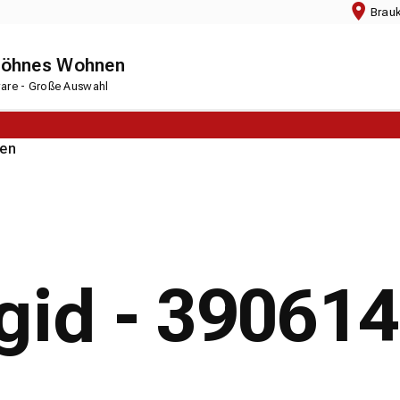
Brau
chöhnes Wohnen
rware - Große Auswahl
en
igid - 3906