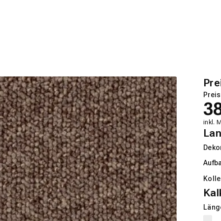
Pre
Preis
3
inkl. 
La
Deko
Aufb
Kolle
Kal
Länge