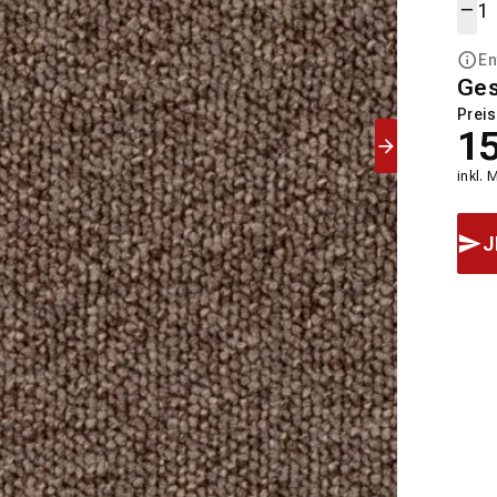
En
Ge
Preis
1
inkl. 
J