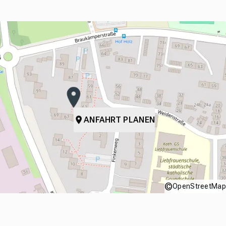
ANFAHRT PLANEN
©
OpenStreetMap