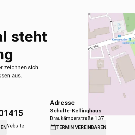
l steht
ng
er zeichnen sich
ssen aus.
Adresse
Schulte-Kellinghaus
01415
Braukämperstraße 137
die Website
45899 Gelsenkirchen
BEN
TERMIN
VEREINBAREN