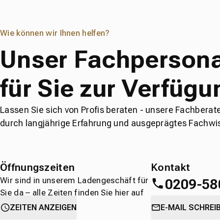
Wie können wir Ihnen helfen?
Unser Fachpersona
für Sie zur Verfügu
Lassen Sie sich von Profis beraten - unsere Fachberat
durch langjährige Erfahrung und ausgeprägtes Fachwi
Öffnungszeiten
Kontakt
Wir sind in unserem Ladengeschäft für
0209-58
Sie da – alle Zeiten finden Sie hier auf
einen Blick.
oder
direkt über 
ZEITEN ANZEIGEN
E-MAIL SCHREI