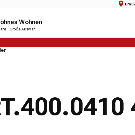
Brau
chöhnes Wohnen
rware - Große Auswahl
den
GRT.400.0410