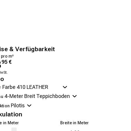
ise & Verfügbarkeit
 pro m²
8
95
€
MwSt.
no
r
au
ktion
kulation
 in Meter
Breite in Meter