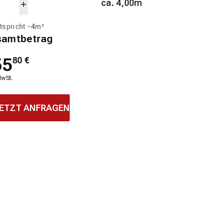
ca. 4,00m
tspricht ~
4
m²
samtbetrag
55
80
€
MwSt.
ETZT ANFRAGEN