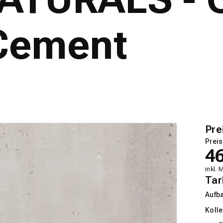
 Cement
Pre
Preis
4
inkl. 
Tar
Aufb
Kolle