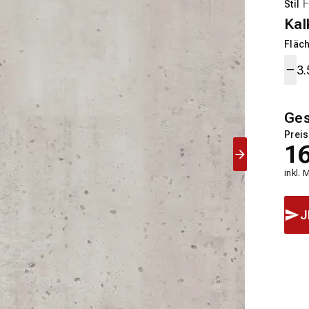
Stil
Kal
Fläch
Ge
Preis
1
inkl. 
J