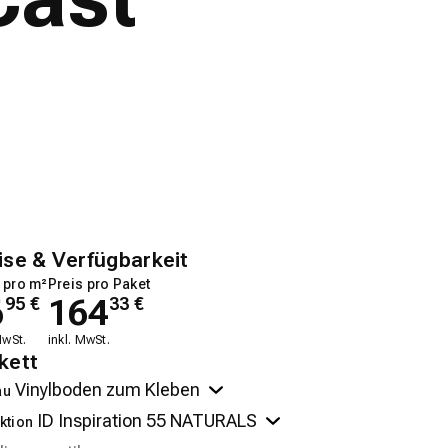
ise & Verfügbarkeit
 pro m²
Preis pro Paket
6
164
95
€
33
€
MwSt.
inkl. MwSt.
kett
au
ktion