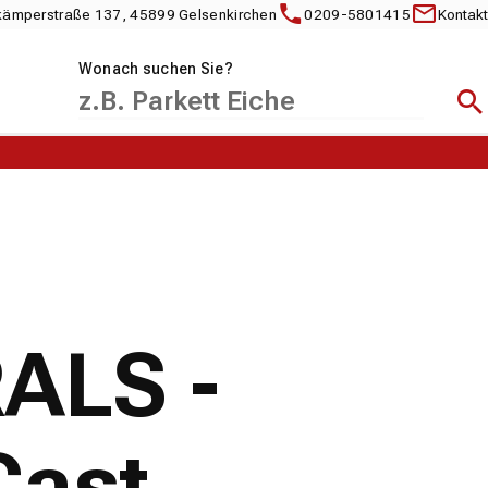
kämperstraße 137, 45899 Gelsenkirchen
0209-5801415
Kontakt
Wonach suchen Sie?
Suc
RALS -
Cast