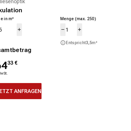
kulation
e in m²
Menge (max. 250)
Entspricht
3,5
m²
samtbetrag
64
33
€
MwSt.
ETZT ANFRAGEN