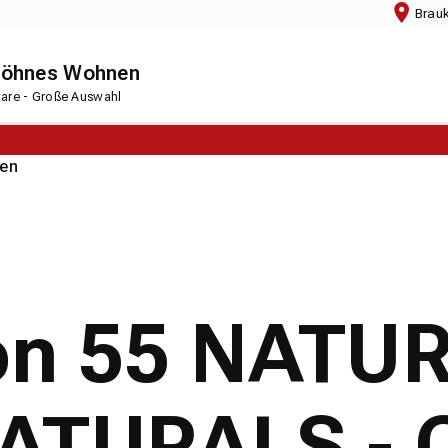
Brau
chöhnes Wohnen
rware - Große Auswahl
en
ion 55 NATU
ATURALS - 