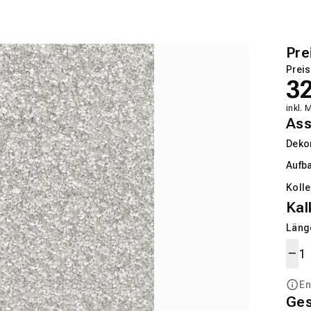
Pre
Preis
3
inkl. 
Ass
Deko
Aufb
Kolle
Kal
Länge
En
Ge