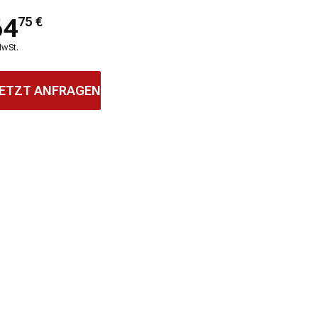
64
75
€
MwSt.
ETZT ANFRAGEN