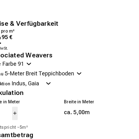
ise & Verfügbarkeit
 pro m²
2
95
€
MwSt.
ociated Weavers
r
au
ktion
kulation
 in Meter
Breite in Meter
ca. 5,00m
tspricht ~
5
m²
samtbetrag