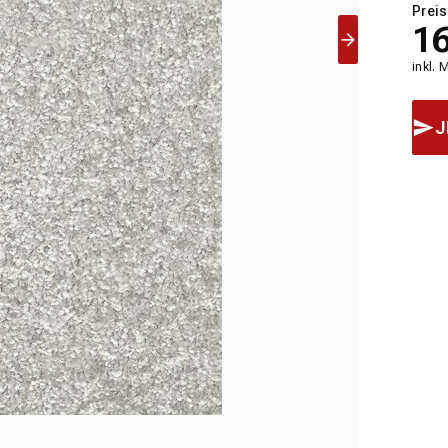
Preis
1
inkl. 
J