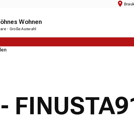
Brau
chöhnes Wohnen
rware - Große Auswahl
den
 - FINUSTA9