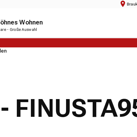
Brau
chöhnes Wohnen
rware - Große Auswahl
den
 - FINUSTA9