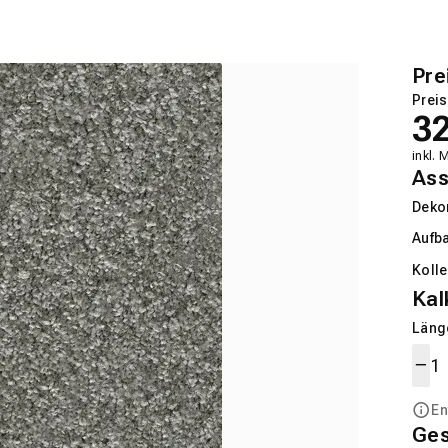
Pre
Preis
3
inkl. 
Ass
Deko
Aufb
Kolle
Kal
Länge
En
Ge