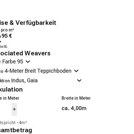
ise & Verfügbarkeit
 pro m²
2
95
€
MwSt.
ociated Weavers
r
au
ktion
kulation
 in Meter
Breite in Meter
ca. 4,00m
tspricht ~
4
m²
samtbetrag