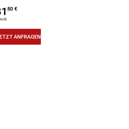
31
80
€
MwSt.
ETZT ANFRAGEN