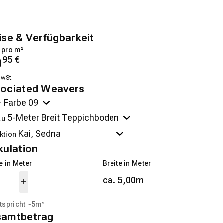
ise & Verfügbarkeit
 pro m²
9
95
€
MwSt.
ociated Weavers
r
au
ktion
kulation
 in Meter
Breite in Meter
ca. 5,00m
tspricht ~
5
m²
samtbetrag