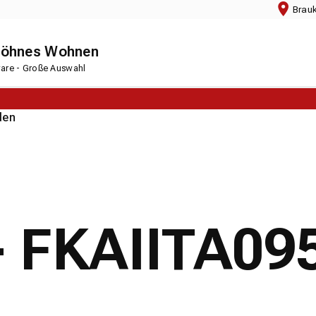
Brau
chöhnes Wohnen
rware - Große Auswahl
den
- FKAIITA09