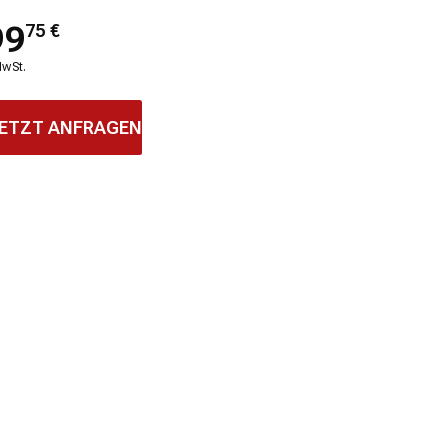
99
75
€
MwSt.
ETZT ANFRAGEN