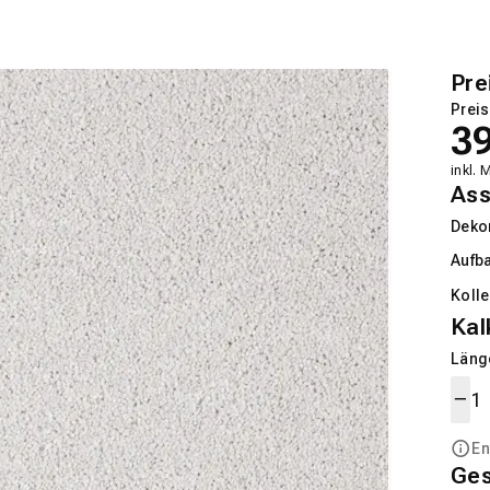
Pre
Preis
3
inkl. 
Ass
Deko
Aufb
Kolle
Kal
Länge
En
Ge